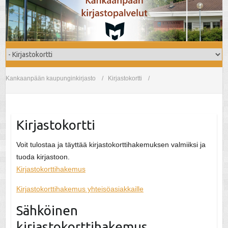
Skip
Skip
Skip
to
to
to
Content
navigation
content
Kankaanpään kaupunginkirjasto
Kirjastokortti
Kirjastokortti
Voit tulostaa ja täyttää kirjastokorttihakemuksen valmiiksi ja
tuoda kirjastoon.
Kirjastokorttihakemus
Kirjastokorttihakemus yhteisöasiakkaille
Sähköinen
kirjastokorttihakemus