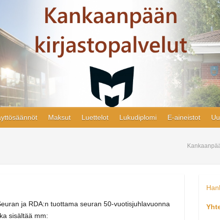
yttösäännöt
Maksut
Luettelot
Lukudiplomi
E-aineistot
Uu
Kankaanpää
Hank
euran ja RDA:n tuottama seuran 50-vuotisjuhlavuonna
Yht
joka sisältää mm: