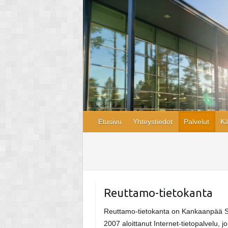
Skip
Skip
Skip
to
to
to
Content
navigation
content
Etusivu
Yhteystiedot
Palvelut
Kä
Reuttamo-tietokanta
Reuttamo-tietokanta on Kankaanpää S
2007 aloittanut Internet-tietopalvelu, 