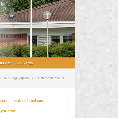
tuudet
Sivukartta
n kaupunginkirjasto
Reuttamo-tietokanta
intaehdotukset ja palaute
eystiedot