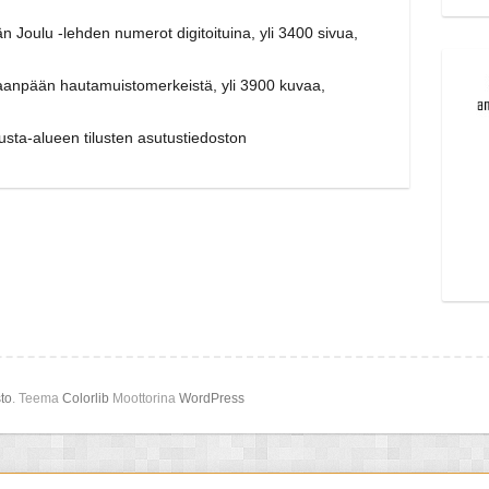
 Joulu -lehden numerot digitoituina, yli 3400 sivua,
aanpään hautamuistomerkeistä, yli 3900 kuvaa,
ta-alueen tilusten asutustiedoston
to
. Teema
Colorlib
Moottorina
WordPress