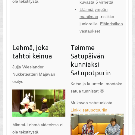
ole tekstitystä.
kuvasta 5 virhettä
Eläimiä ympäri
maailmaa
-ristikko
junioreille.
Eläinristikon
vastaukset
Lehmä, joka
Teimme
tahtoi keinua
Satupäivän
kunniaksi
Jujja Wieslander
Satupotpurin
Nukketeatteri Majavan
esitys
Katso ja kuuntele, montako
satua tunnistat 🙂
Mukavaa satutuokiota!
Linkki satupotpuriin
Mimmi-Lehmä videoissa ei
ole tekstitystä.