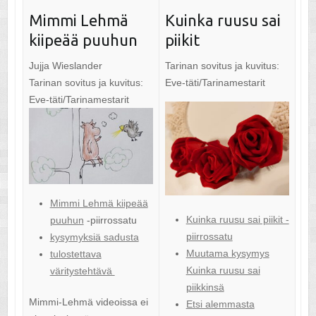
Mimmi Lehmä
Kuinka ruusu sai
kiipeää puuhun
piikit
Jujja Wieslander
Tarinan sovitus ja kuvitus:
Tarinan sovitus ja kuvitus:
Eve-täti/Tarinamestarit
Eve-täti/Tarinamestarit
Mimmi Lehmä kiipeää
Kuinka ruusu sai piikit -
puuhun
-piirrossatu
piirrossatu
kysymyksiä sadusta
Muutama kysymys
tulostettava
Kuinka ruusu sai
väritystehtävä
piikkinsä
Mimmi-Lehmä videoissa ei
Etsi alemmasta