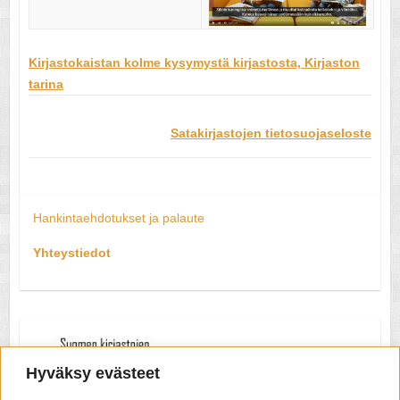
Kirjastokaistan kolme kysymystä kirjastosta,
Kirjaston
tarina
Satakirjastojen tietosuojaseloste
Hankintaehdotukset ja palaute
Yhteystiedot
Hyväksy evästeet