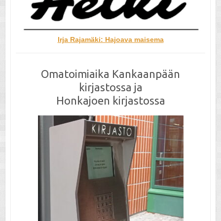
Irja Rajamäki: Hajoava maisema
Omatoimiaika Kankaanpään
kirjastossa ja
Honkajoen kirjastossa