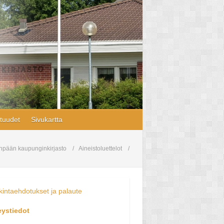
tuudet
Sivukartta
pään kaupunginkirjasto
Aineistoluettelot
intaehdotukset ja palaute
eystiedot