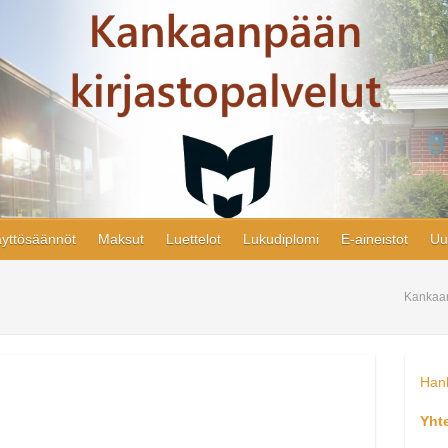
yttösäännöt
Maksut
Luettelot
Lukudiplomi
E-aineistot
Uu
Kankaan
Hank
Yht